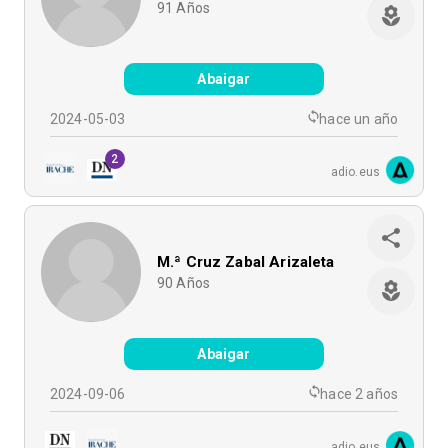
91
Años
Abaigar
2024-05-03
hace un año
2
adio.eus
M.ª Cruz Zabal Arizaleta
90
Años
Abaigar
2024-09-06
hace 2 años
adio.eus