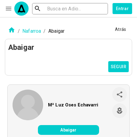
Entrar
Atrás
/
Nafarroa
/
Abaigar
Abaigar
SEGUIR
Mª Luz Oses Echavarri
Abaigar