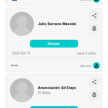
Julio Serrano Masedo
Abaigar
2024-03-13
hace 2 años
adio.eus
Anunciación Gil Etayo
91
Años