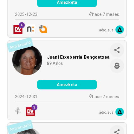
Amezketa
2025-12-23
hace 7 meses
4
adio.eus
Aniversario
Juani Etxeberria Bengoetxea
89
Años
Amezketa
2024-12-31
hace 7 meses
3
adio.eus
Aniversario