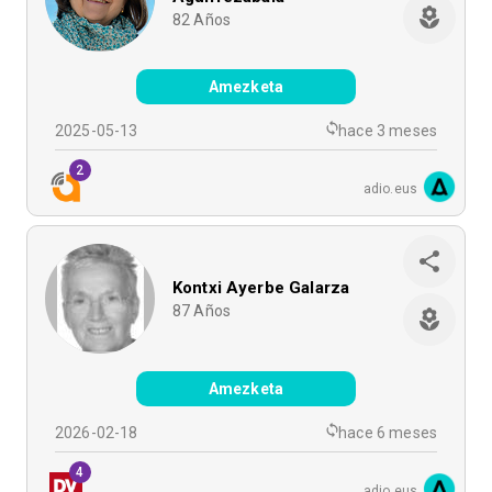
82
Años
Amezketa
2025-05-13
hace 3 meses
2
adio.eus
Kontxi Ayerbe Galarza
87
Años
Amezketa
2026-02-18
hace 6 meses
4
adio.eus