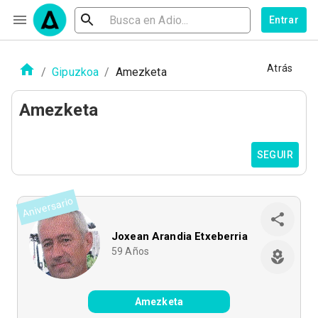
Entrar
Atrás
/
Gipuzkoa
/
Amezketa
Amezketa
SEGUIR
Aniversario
Joxean Arandia Etxeberria
59
Años
Amezketa