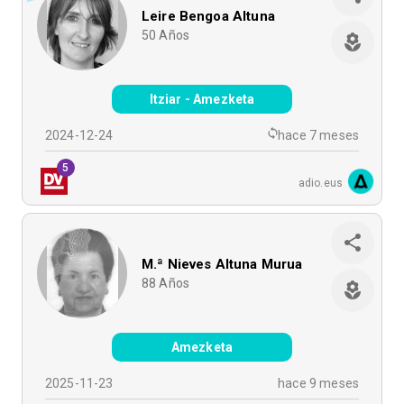
Leire Bengoa Altuna
50
Años
Itziar - Amezketa
2024-12-24
hace 7 meses
5
adio.eus
M.ª Nieves Altuna Murua
88
Años
Amezketa
2025-11-23
hace 9 meses