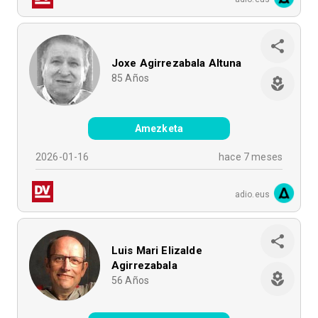
Joxe Agirrezabala Altuna
85
Años
Amezketa
2026-01-16
hace 7 meses
adio.eus
Luis Mari Elizalde
Agirrezabala
56
Años