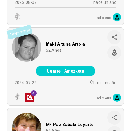
2025-08-07
hace un año
adio.eus
Aniversario
Iñaki Altuna Artola
52
Años
Ugarte - Amezketa
2024-07-29
hace un año
4
adio.eus
Mª Paz Zabala Loyarte
69
Años