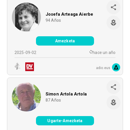
Josefa Arteaga Aierbe
94
Años
Amezketa
2025-09-02
hace un año
adio.eus
Simon Artola Artola
87
Años
Ugarte-Amezketa