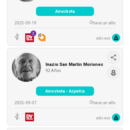
Amezketa
2025-09-19
hace un año
2
adio.eus
Inazio San Martin Moriones
92
Años
Amezketa - Azpeitia
2025-09-07
hace un año
adio.eus