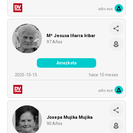
adio.eus
Mª Jesusa Iñarra Iribar
97
Años
Amezketa
2025-10-15
hace 10 meses
adio.eus
Joxepa Mujika Mujika
90
Años