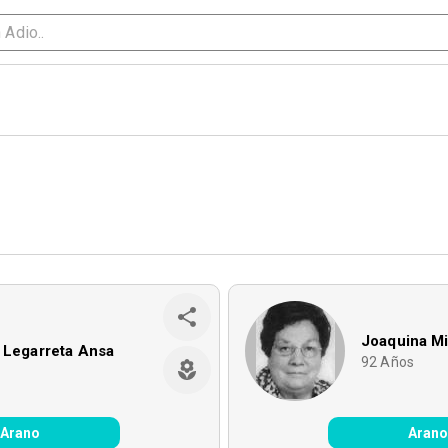
Joaquina M
 Legarreta Ansa
92
Años
Arano
Aran