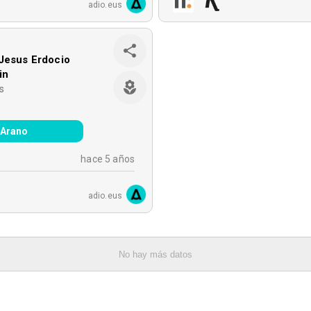
adio.eus
Jesus Erdocio
in
s
Arano
hace 5 años
adio.eus
No hay más datos