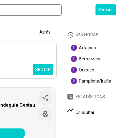
Entrar
Atrás
<24 HORAS
Artajona
1
Berbinzana
1
SEGUIR
Orkoien
1
Pamplona/Iruña
2
ESTADÍSTICAS
indeguia Cestau
Consultar
o