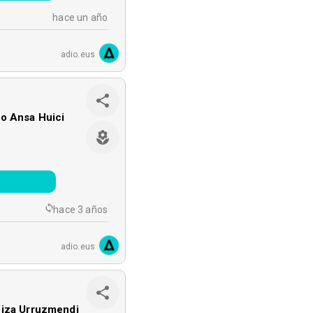
hace un año
adio.eus
o Ansa Huici
o
hace 3 años
adio.eus
eiza Urruzmendi