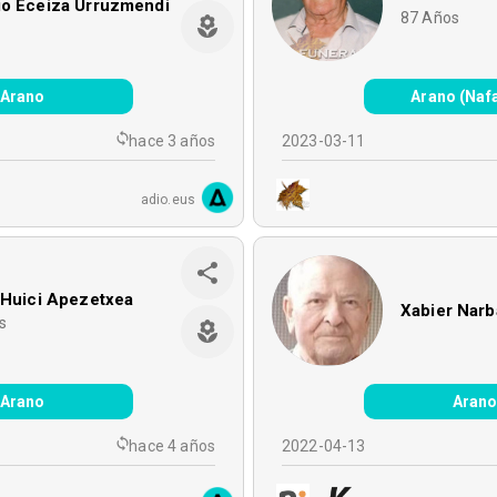
io Eceiza Urruzmendi
87
Años
Arano
Arano (Naf
hace 3 años
2023-03-11
adio.eus
 Huici Apezetxea
Xabier Narb
s
Arano
Aran
hace 4 años
2022-04-13