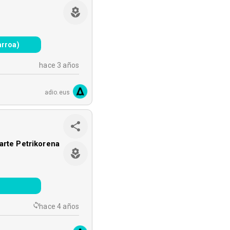
arroa)
hace 3 años
adio.eus
arte Petrikorena
o
hace 4 años