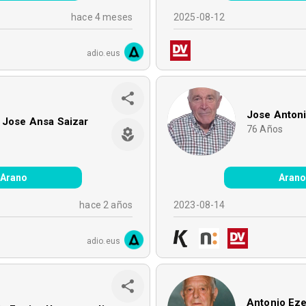
hace 4 meses
2025-08-12
adio.eus
Jose Antoni
 Jose Ansa Saizar
76
Años
Arano
Aran
hace 2 años
2023-08-14
adio.eus
Antonio Ez