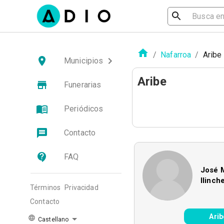
/
Nafarroa
/
Aribe
Municipios
Aribe
Funerarias
Periódicos
Contacto
FAQ
José M
Ilinch
Términos
Privacidad
Contacto
Arib
Castellano