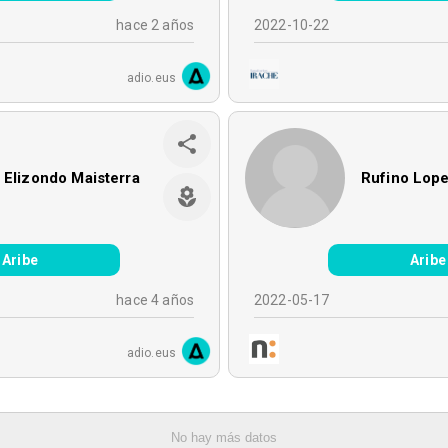
hace 2 años
2022-10-22
adio.eus
 Elizondo Maisterra
Rufino Lope
Aribe
Aribe
hace 4 años
2022-05-17
adio.eus
No hay más datos