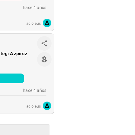
hace 4 años
adio.eus
tegi Azpiroz
hace 4 años
adio.eus