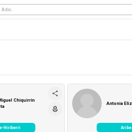
iguel Chiquirrin
Antonia Eli
eta
e-Hiriberri
Aribe