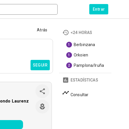
Entrar
Atrás
<24 HORAS
Berbinzana
1
Orkoien
1
SEGUIR
Pamplona/Iruña
2
ESTADÍSTICAS
Consultar
zondo Laurenz