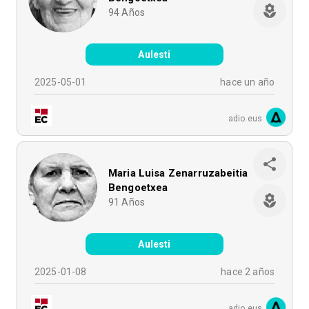
94
Años
Aulesti
2025-05-01
hace un año
adio.eus
Maria Luisa Zenarruzabeitia
Bengoetxea
91
Años
Aulesti
2025-01-08
hace 2 años
adio.eus