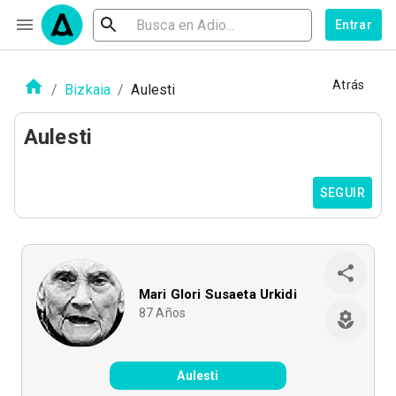
Entrar
Atrás
/
Bizkaia
/
Aulesti
Aulesti
SEGUIR
Mari Glori Susaeta Urkidi
87
Años
Aulesti