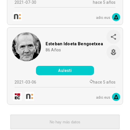
2021-07-30
hace 5 años
adio.eus
Esteban Idoeta Bengoetxea
86
Años
Aulesti
2021-03-06
hace 5 años
adio.eus
No hay más datos