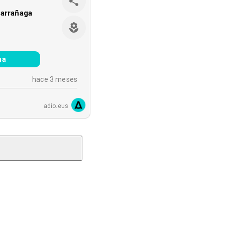
Larrañaga
na
hace 3 meses
adio.eus