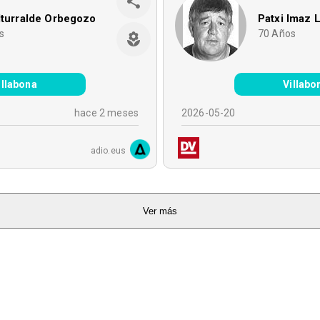
Iturralde Orbegozo
Patxi Imaz 
s
70
Años
illabona
Villabo
hace 2 meses
2026-05-20
adio.eus
Ver más