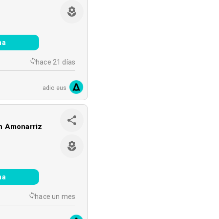
na
hace 21 días
adio.eus
n Amonarriz
na
hace un mes