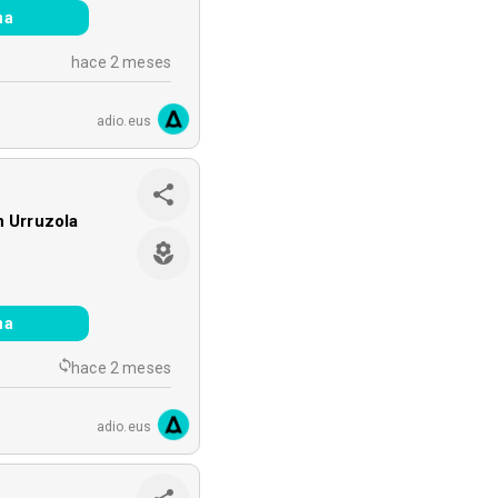
na
hace 2 meses
adio.eus
n Urruzola
na
hace 2 meses
adio.eus