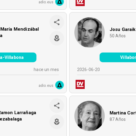
adio.eus
 María Mendizábal
Josu Garai
na
50
Años
a-Villabona
Villabo
hace un mes
2026-06-20
adio.eus
Ramon Larrañaga
Martina Cor
rezabalaga
87
Años