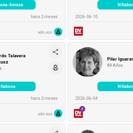
abona-Amasa
Villabo
hace 2 meses
2026-06-10
adio.eus
rdo Talavera
Pilar Iguara
guez
89
Años
s
illabona
Villabo
hace 2 meses
2026-06-04
3
adio.eus