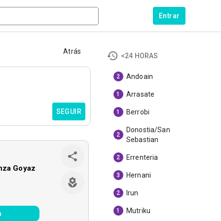
Entrar
Atrás
<24 HORAS
Andoain
2
Arrasate
1
SEGUIR
Berrobi
1
Donostia/San
2
Sebastian
Errenteria
2
enza Goyaz
Hernani
3
Irun
2
Mutriku
1
a