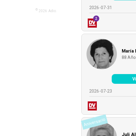
2026-07-31
©
2026
Adio.
2
María 
88
Año
V
2026-07-23
Aniversario
Juli A