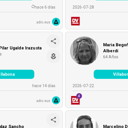
hace 6 días
2026-07-28
adio.eus
Maria Bego
Pilar Ugalde Irazusta
Alberdi
s
64
Años
illabona
Villabo
hace 14 días
2026-07-22
4
adio.eus
ldaz Sancho
Marcelino D