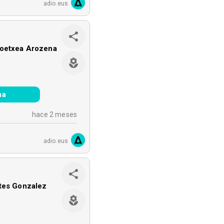
adio.eus
koetxea Arozena
na
hace 2 meses
adio.eus
tes Gonzalez