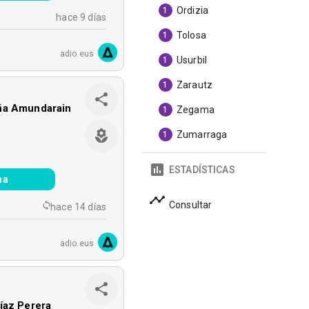
Ordizia
1
hace 9 días
Tolosa
1
adio.eus
Usurbil
1
Zarautz
1
ña Amundarain
Zegama
1
Zumarraga
1
ESTADÍSTICAS
na
Consultar
hace 14 días
adio.eus
íaz Perera