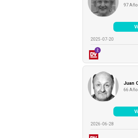
97
Año
V
2025-07-20
2
Juan C
66
Año
V
2026-06-28