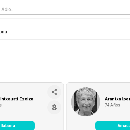
bona
 Intxausti Ezeiza
Arantxa Ip
s
74
Años
illabona
Amas