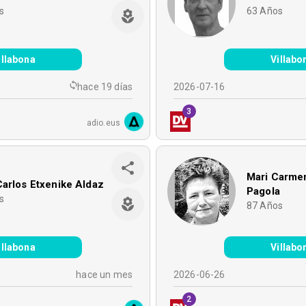
s
63
Años
illabona
Villabo
hace 19 días
2026-07-16
3
adio.eus
Mari Carme
arlos Etxenike Aldaz
Pagola
s
87
Años
illabona
Villabo
hace un mes
2026-06-26
2