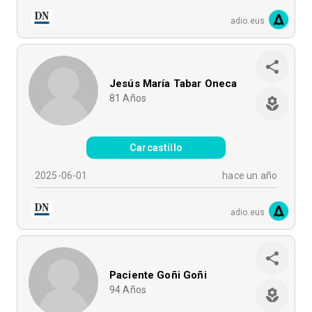
adio.eus
Jesús María Tabar Oneca
81
Años
Carcastillo
2025-06-01
hace un año
adio.eus
Paciente Goñi Goñi
94
Años