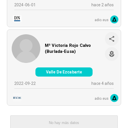
2024-06-01
hace 2 años
adio.eus
Mª Victoria Rojo Calvo
(Burlada-Eusa)
Valle De Ezcabarte
2022-09-22
hace 4 años
adio.eus
No hay más datos