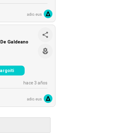
adio.eus
 De Galdeano
argoiti
hace 3 años
adio.eus