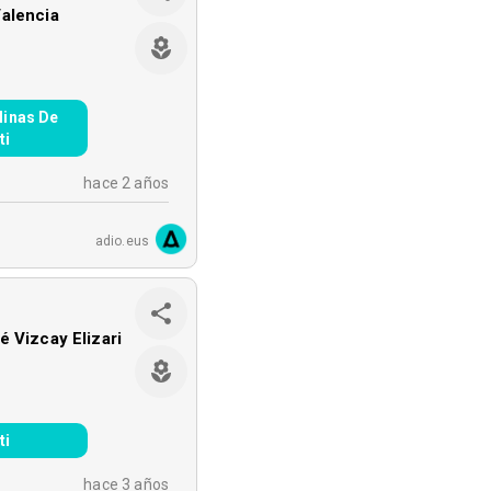
alencia
inas De
ti
hace 2 años
adio.eus
é Vizcay Elizari
ti
hace 3 años