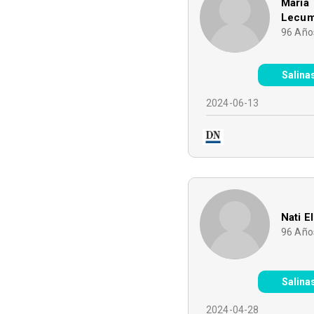
María 
Lecum
96
Año
Salina
2024-06-13
Nati E
96
Año
Salina
2024-04-28