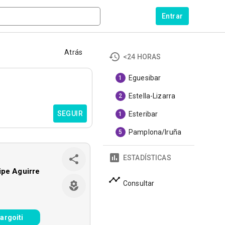
Entrar
Atrás
<24 HORAS
Eguesibar
1
Estella-Lizarra
2
SEGUIR
Esteribar
1
Pamplona/Iruña
5
ESTADÍSTICAS
ipe Aguirre
Consultar
argoiti