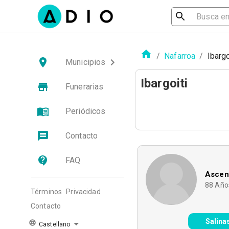
/
Nafarroa
/
Ibargo
Municipios
Ibargoiti
Funerarias
Periódicos
Contacto
FAQ
Ascen
88
Año
Términos
Privacidad
Contacto
Salina
Castellano