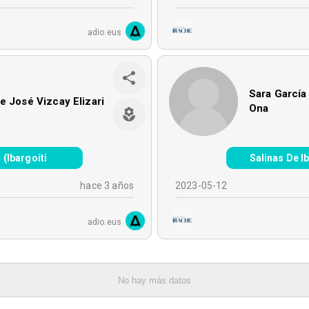
adio.eus
Sara García
e José Vizcay Elizari
Ona
 (Ibargoiti
Salinas De Ib
hace 3 años
2023-05-12
adio.eus
No hay más datos