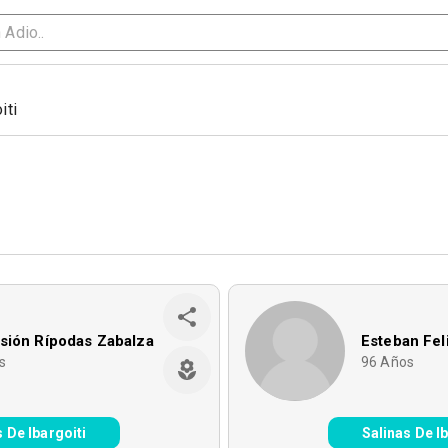
iti
sión Rípodas Zabalza
Esteban Fel
s
96
Años
s De Ibargoiti
Salinas De Ib