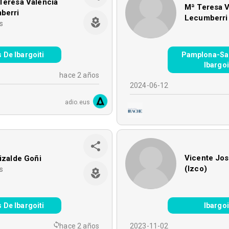
Teresa Valencia
Mª Teresa V
berri
Lecumberri
s
s De Ibargoiti
Pamplona-Sal
Ibargoi
hace 2 años
2024-06-12
adio.eus
Vicente Jos
lizalde Goñi
(Izco)
s
s De Ibargoiti
Ibargoi
hace 2 años
2023-11-02