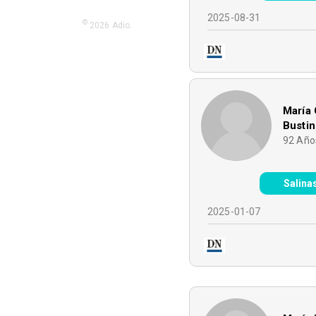
2025-08-31
©
2026
Adio.
María
Bustin
92
Año
Salina
2025-01-07