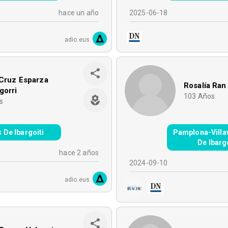
hace un año
2025-06-18
adio.eus
 Cruz Esparza
Rosalía Ran
gorri
103
Años
s
s De Ibargoiti
Pamplona-Villa
De Ibargo
hace 2 años
2024-09-10
adio.eus