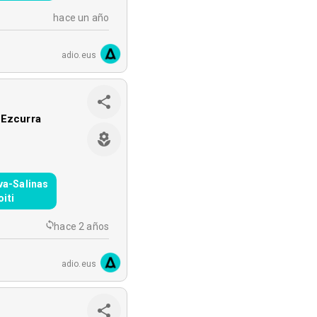
hace un año
adio.eus
 Ezcurra
va-Salinas
iti
hace 2 años
adio.eus