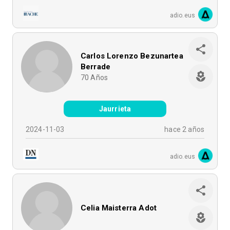
adio.eus
Carlos Lorenzo Bezunartea
Berrade
70
Años
Jaurrieta
2024-11-03
hace 2 años
adio.eus
Celia Maisterra Adot