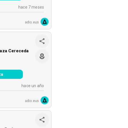
hace 7 meses
adio.eus
aza Cereceda
za
hace un año
adio.eus