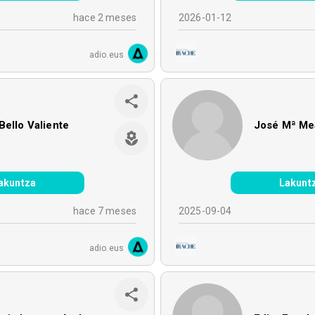
hace 2 meses
2026-01-12
adio.eus
Bello Valiente
José Mª Me
akuntza
Lakunt
hace 7 meses
2025-09-04
adio.eus