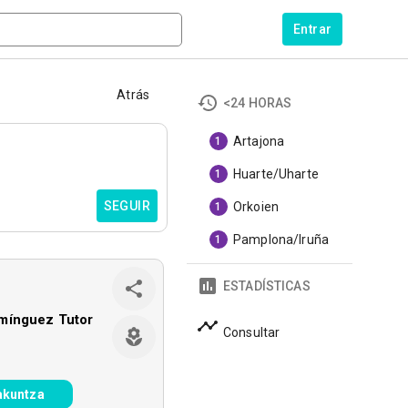
Entrar
Atrás
<24 HORAS
Artajona
1
Huarte/Uharte
1
SEGUIR
Orkoien
1
Pamplona/Iruña
1
ESTADÍSTICAS
mínguez Tutor
Consultar
akuntza