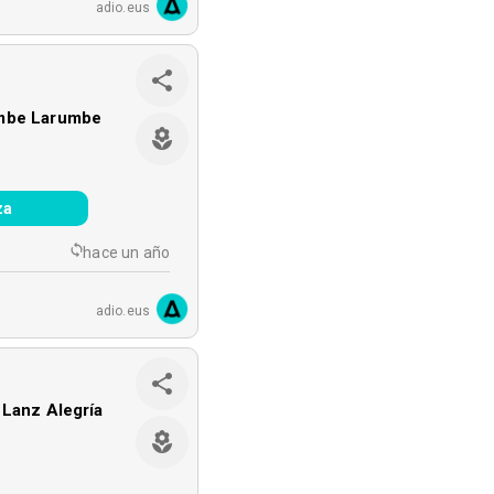
adio.eus
mbe Larumbe
za
hace un año
adio.eus
 Lanz Alegría