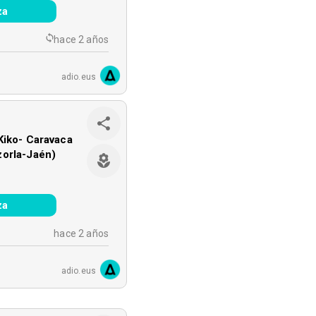
za
hace 2 años
adio.eus
Kiko- Caravaca
zorla-Jaén)
za
hace 2 años
adio.eus