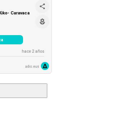
Kiko- Caravaca
za
hace 2 años
adio.eus