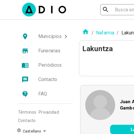
/
Nafarroa
/
Lakun
Municipios
Lakuntza
Funerarias
Periódicos
Contacto
FAQ
Juan 
Gamb
Términos
Privacidad
Contacto
L
Castellano