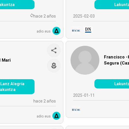
akuntza
Lakunt
hace 2 años
2025-02-03
adio.eus
Francisco -
 Mari
Segura (Ca
 Lanz Alegría
Lakunt
Lakuntza
2025-01-11
hace 2 años
adio.eus