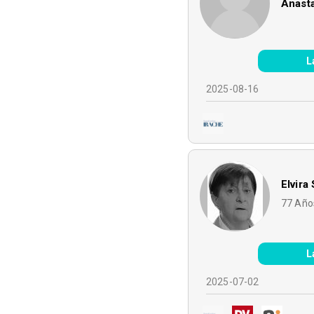
Anast
L
2025-08-16
Elvira
77
Año
L
2025-07-02