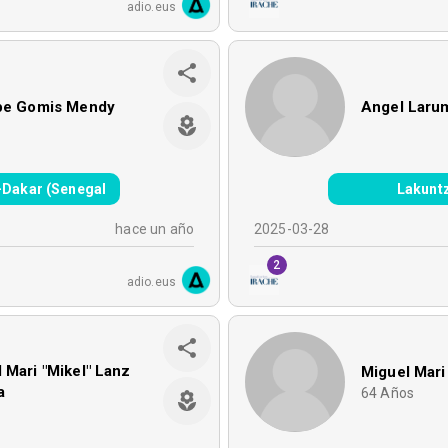
adio.eus
ppe Gomis Mendy
Angel Laru
-Dakar (Senegal
Lakunt
hace un año
2025-03-28
2
adio.eus
 Mari "Mikel" Lanz
Miguel Mari
a
64
Años