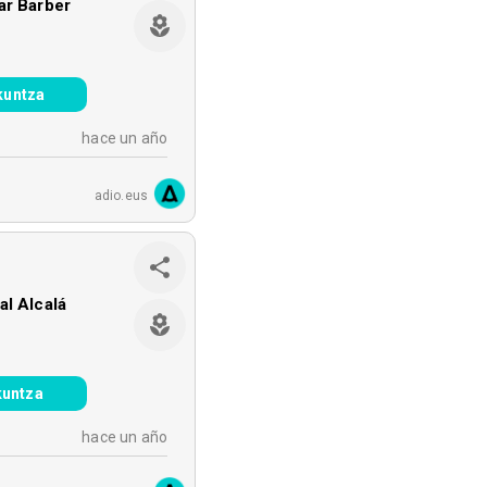
ar Barber
kuntza
hace un año
adio.eus
al Alcalá
kuntza
hace un año