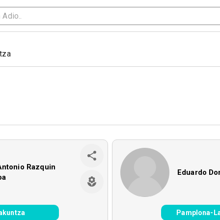
tza
Antonio Razquin
Eduardo Do
oa
akuntza
Pamplona-L