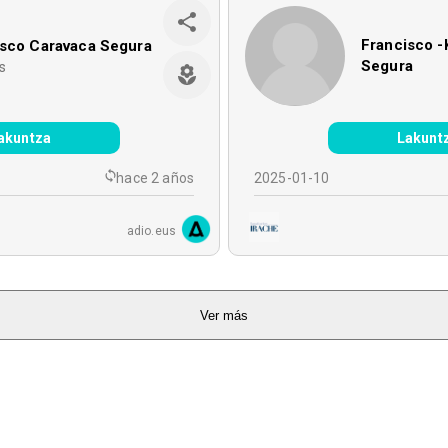
Francisco -
isco Caravaca Segura
Segura
s
akuntza
Lakunt
hace 2 años
2025-01-10
adio.eus
Ver más