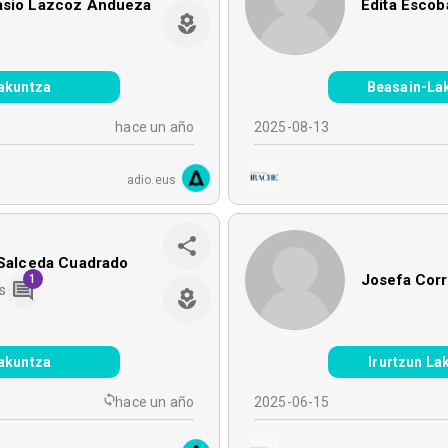
asio Lazcoz Andueza
Edita Escob
akuntza
Beasain-La
hace un año
2025-08-13
adio.eus
 Salceda Cuadrado
Josefa Corr
1
s
akuntza
Irurtzun La
hace un año
2025-06-15