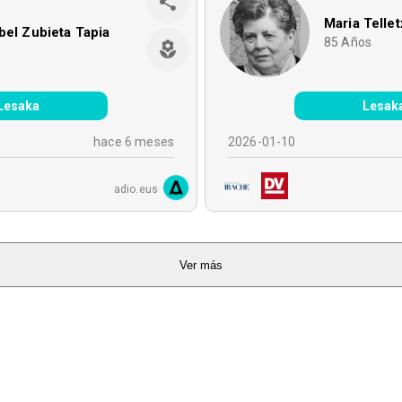
Maria Telle
bel Zubieta Tapia
85
Años
Lesaka
Lesak
hace 6 meses
2026-01-10
adio.eus
Ver más