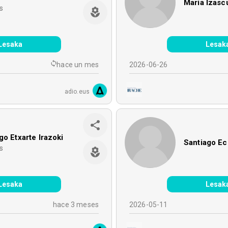
Maria Izascu
s
Lesaka
Lesak
hace un mes
2026-06-26
adio.eus
go Etxarte Irazoki
Santiago Ec
s
Lesaka
Lesak
hace 3 meses
2026-05-11