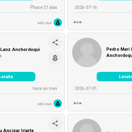
hace 21 días
2026-07-16
adio.eus
Pedro Mari
 Lanz Anchordoqui
Anchordoqu
s
Lesaka
Lesak
hace un mes
2026-07-01
adio.eus
u Ancizar Iriarte