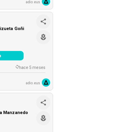
adio.eus
izueta Goñi
a
hace 5 meses
adio.eus
da Manzanedo