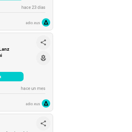
hace 23 días
adio.eus
 Lanz
i
a
hace un mes
adio.eus