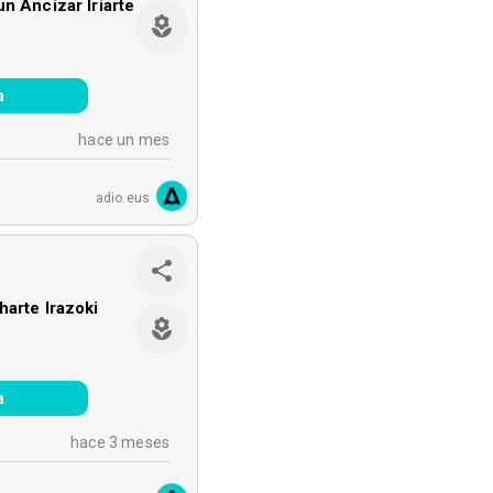
n Ancizar Iriarte
a
hace un mes
adio.eus
harte Irazoki
a
hace 3 meses