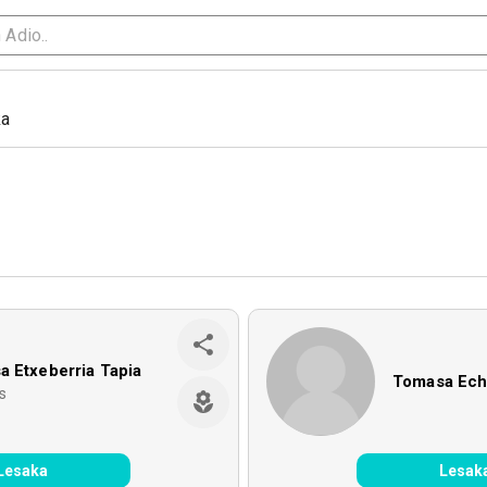
ka
 Etxeberria Tapia
Tomasa Eche
s
Lesaka
Lesak