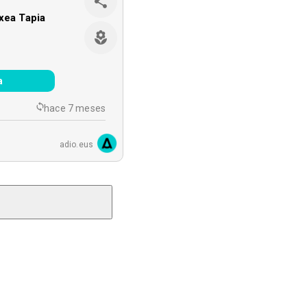
txea Tapia
a
hace 7 meses
adio.eus