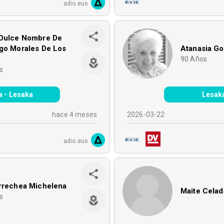
adio.eus
 Dulce Nombre De
go Morales De Los
Atanasia Go
90
Años
s
a - Lesaka
Lesak
hace 4 meses
2026-03-22
adio.eus
Arrechea Michelena
Maite Cela
s