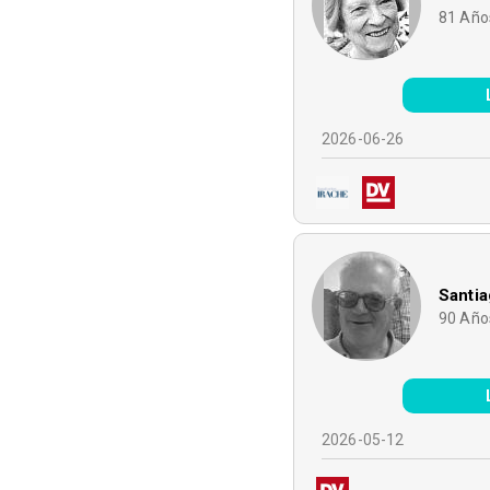
81
Año
2026-06-26
Santia
90
Año
2026-05-12