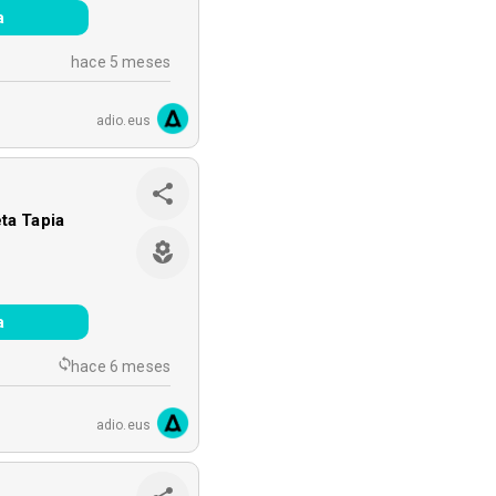
a
hace 5 meses
adio.eus
ta Tapia
a
hace 6 meses
adio.eus