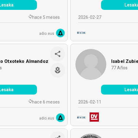
Lesaka
Lesak
hace 5 meses
2026-02-27
adio.eus
sto Otxoteko Almandoz
Isabel Zubie
s
77
Años
Lesaka
Lesak
hace 6 meses
2026-02-11
adio.eus