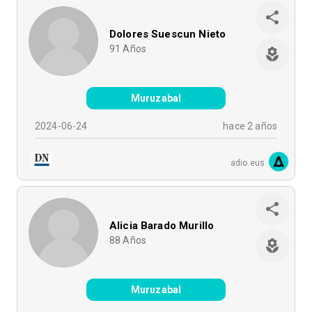
Dolores Suescun Nieto
91
Años
Muruzabal
2024-06-24
hace 2 años
adio.eus
Alicia Barado Murillo
88
Años
Muruzabal