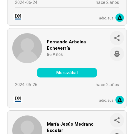
2024-06-24
hace 2 años
adio.eus
Fernando Arbeloa
Echeverría
86
Años
Muruzábal
2024-05-26
hace 2 años
adio.eus
María Jesús Medrano
Escolar