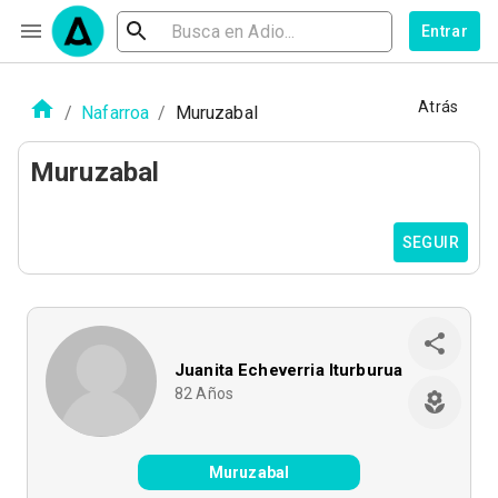
Entrar
Atrás
/
Nafarroa
/
Muruzabal
Muruzabal
SEGUIR
Juanita Echeverria Iturburua
82
Años
Muruzabal