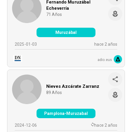
Fernando Muruzábal
Echeverría
71
Años
Muruzábal
2025-01-03
hace 2 años
adio.eus
Nieves Azcárate Zarranz
89
Años
Pamplona-Muruzabal
2024-12-06
hace 2 años