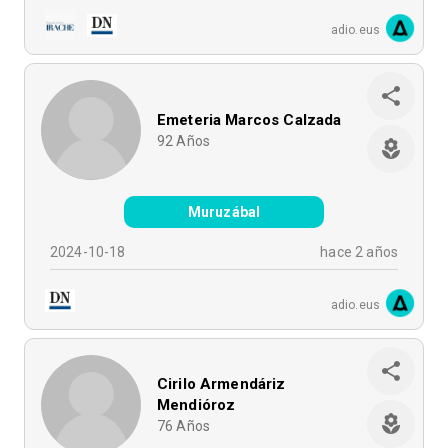
adio.eus
Emeteria Marcos Calzada
92
Años
Muruzábal
2024-10-18
hace 2 años
adio.eus
Cirilo Armendáriz
Mendióroz
76
Años