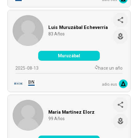
Luis Muruzábal Echeverría
83
Años
Muruzábal
2025-08-13
hace un año
adio.eus
María Martínez Elorz
99
Años