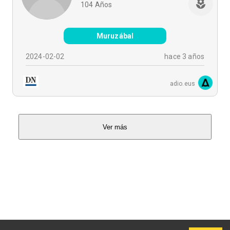
104
Años
Muruzábal
2024-02-02
hace 3 años
adio.eus
Ver más