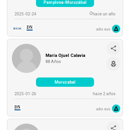
Pamplona-Muruzábal
2025-02-24
hace un año
adio.eus
María Ojuel Calavia
88
Años
Muruzabal
2025-01-26
hace 2 años
adio.eus