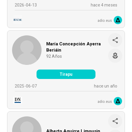
2026-04-13
hace 4 meses
adio.eus
María Concepción Ayerra
Beriáin
92
Años
Tirapu
2025-06-07
hace un año
adio.eus
Alberto Aguirre Limousin