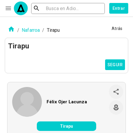
Entrar
Atrás
/
Nafarroa
/
Tirapu
Tirapu
SEGUIR
Félix Ojer Lacunza
Tirapu