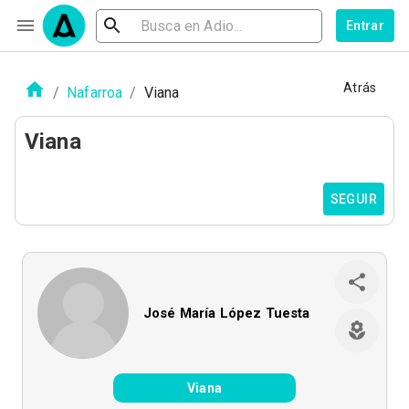
Entrar
Atrás
/
Nafarroa
/
Viana
Viana
SEGUIR
José María López Tuesta
Viana