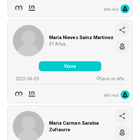
adio.eus
Maria Nieves Sainz Martinez
97
Años
Viana
2025-06-03
hace un año
adio.eus
Maria Carmen Sarabia
Zufiaurre