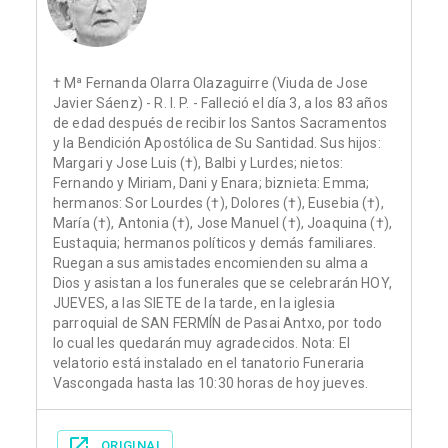
† Mª Fernanda Olarra Olazaguirre (Viuda de Jose
Javier Sáenz) - R. I. P. - Falleció el día 3, a los 83 años
de edad después de recibir los Santos Sacramentos
y la Bendición Apostólica de Su Santidad. Sus hijos:
Margari y Jose Luis (†), Balbi y Lurdes; nietos:
Fernando y Miriam, Dani y Enara; biznieta: Emma;
hermanos: Sor Lourdes (†), Dolores (†), Eusebia (†),
María (†), Antonia (†), Jose Manuel (†), Joaquina (†),
Eustaquia; hermanos políticos y demás familiares.
Ruegan a sus amistades encomienden su alma a
Dios y asistan a los funerales que se celebrarán HOY,
JUEVES, a las SIETE de la tarde, en la iglesia
parroquial de SAN FERMÍN de Pasai Antxo, por todo
lo cual les quedarán muy agradecidos. Nota: El
velatorio está instalado en el tanatorio Funeraria
Vascongada hasta las 10:30 horas de hoy jueves.
ORIGINAL