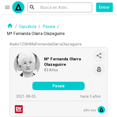
Entrar
/
Gipuzkoa
/
Pasaia
/
Mª Fernanda Olarra Olazaguirre
#
adio12384MaFernandaOlarraOlazaguirre
Mª Fernanda Olarra
Olazaguirre
83
Años
Pasaia
2021-08-05
hace 5 años
adio.eus