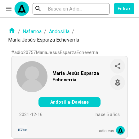
Entrar
/
Nafarroa
/
Andosilla
/
María Jesús Esparza Echeverría
#
adio20757MariaJesusEsparzaEcheverria
María Jesús Esparza
Echeverría
Andosilla-Daviane
2021-12-16
hace 5 años
adio.eus