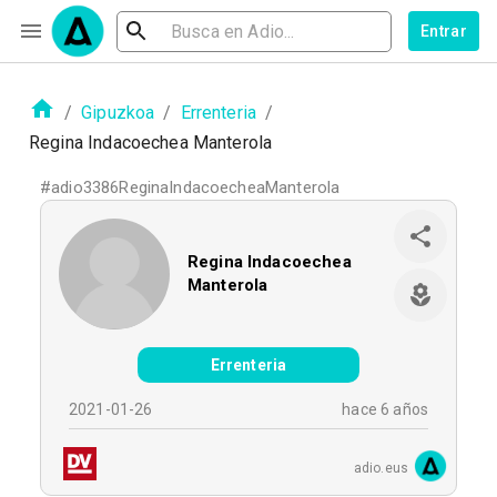
Entrar
/
Gipuzkoa
/
Errenteria
/
Regina Indacoechea Manterola
#
adio3386ReginaIndacoecheaManterola
Regina Indacoechea
Manterola
Errenteria
2021-01-26
hace 6 años
adio.eus