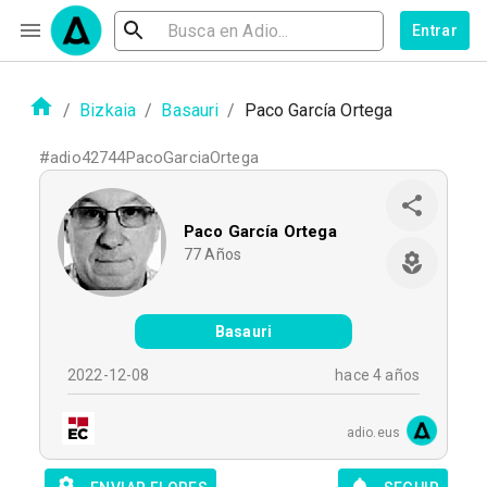
Entrar
/
Bizkaia
/
Basauri
/
Paco García Ortega
#
adio42744PacoGarciaOrtega
Paco García Ortega
77
Años
Basauri
2022-12-08
hace 4 años
adio.eus