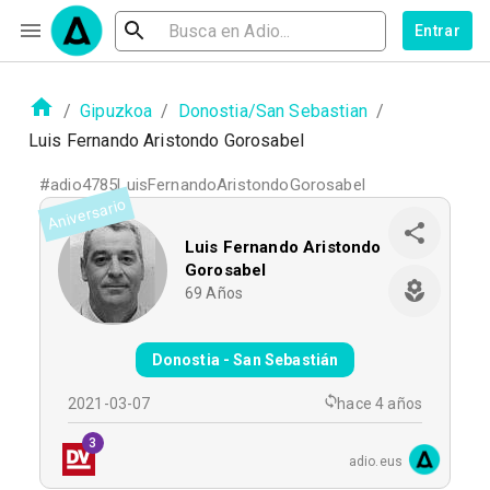
Entrar
/
Gipuzkoa
/
Donostia/San Sebastian
/
Luis Fernando Aristondo Gorosabel
#
adio4785LuisFernandoAristondoGorosabel
Aniversario
Luis Fernando Aristondo
Gorosabel
69
Años
Donostia - San Sebastián
2021-03-07
hace 4 años
3
adio.eus