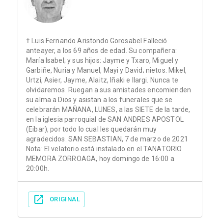
† Luis Fernando Aristondo Gorosabel Falleció
anteayer, a los 69 años de edad. Su compañera:
María Isabel; y sus hijos: Jayme y Txaro, Miguel y
Garbiñe, Nuria y Manuel, Mayi y David; nietos: Mikel,
Urtzi, Asier, Jayme, Alaitz, Iñaki e Ilargi. Nunca te
olvidaremos. Ruegan a sus amistades encomienden
su alma a Dios y asistan a los funerales que se
celebrarán MAÑANA, LUNES, a las SIETE de la tarde,
en la iglesia parroquial de SAN ANDRES APOSTOL
(Eibar), por todo lo cual les quedarán muy
agradecidos. SAN SEBASTIAN, 7 de marzo de 2021
Nota: El velatorio está instalado en el TANATORIO
MEMORA ZORROAGA, hoy domingo de 16:00 a
20:00h.
ORIGINAL