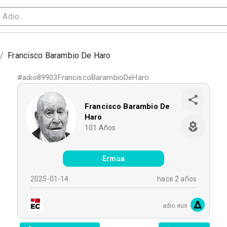
/
Francisco Barambio De Haro
#
adio89903FranciscoBarambioDeHaro
Francisco Barambio De
Haro
101
Años
Ermua
2025-01-14
hace 2 años
adio.eus