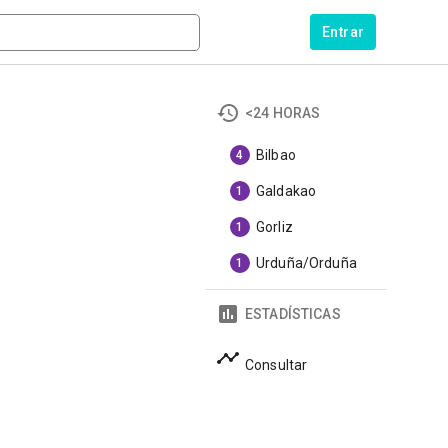
Entrar
<24 HORAS
Bilbao
4
Galdakao
1
Gorliz
1
Urduña/Orduña
1
ESTADÍSTICAS
Consultar