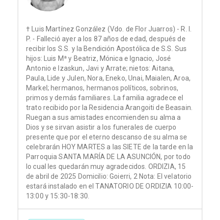
† Luis Martínez González (Vdo. de Flor Juarros) - R. I.
P. - Falleció ayer a los 87 años de edad, después de
recibir los S.S. y la Bendición Apostólica de S.S. Sus
hijos: Luis Mª y Beatriz, Mónica e Ignacio, José
Antonio e Izaskun, Javi y Arrate; nietos: Aitana,
Paula, Lide y Julen, Nora, Eneko, Unai, Maialen, Aroa,
Markel; hermanos, hermanos políticos, sobrinos,
primos y demás familiares. La familia agradece el
trato recibido por la Residencia Arangoiti de Beasain.
Ruegan a sus amistades encomienden su alma a
Dios y se sirvan asistir a los funerales de cuerpo
presente que por el eterno descanso de su alma se
celebrarán HOY MARTES a las SIETE de la tarde en la
Parroquia SANTA MARÍA DE LA ASUNCIÓN, por todo
lo cual les quedarán muy agradecidos. ORDIZIA, 15
de abril de 2025 Domicilio: Goierri, 2 Nota: El velatorio
estará instalado en el TANATORIO DE ORDIZIA 10:00-
13:00 y 15:30-18:30.