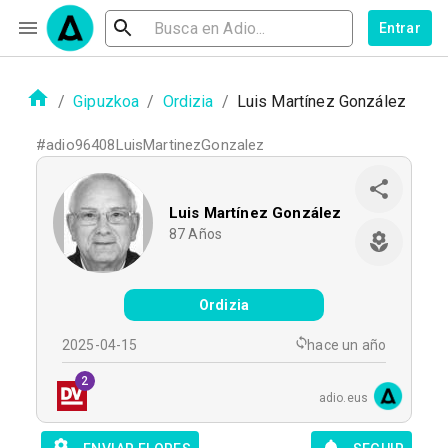
Entrar
/
Gipuzkoa
/
Ordizia
/
Luis Martínez González
#
adio96408LuisMartinezGonzalez
Luis Martínez González
87
Años
Ordizia
2025-04-15
hace un año
2
adio.eus