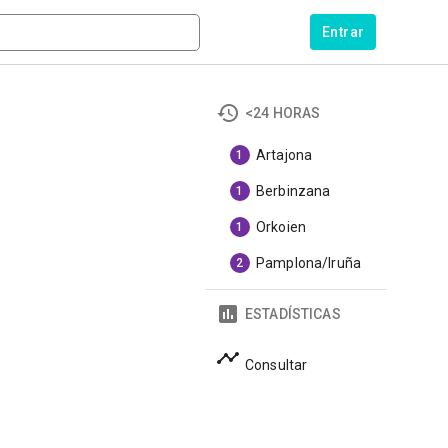
Entrar
<24 HORAS
Artajona
1
Berbinzana
1
Orkoien
1
Pamplona/Iruña
2
ESTADÍSTICAS
Consultar