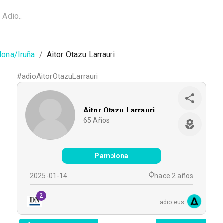
ona/Iruña
/
Aitor Otazu Larrauri
#
adioAitorOtazuLarrauri
Aitor Otazu Larrauri
65
Años
Pamplona
2025-01-14
hace 2 años
2
adio.eus