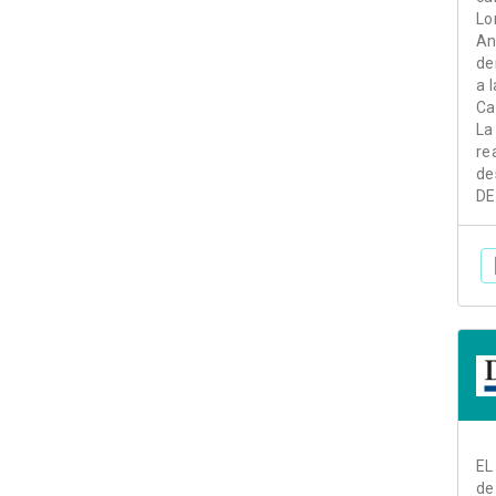
Lo
An
de
a 
Ca
La
re
de
DE
EL
de