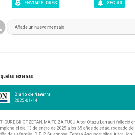
ENVIAR FLORES
SEGUIR
Añade un nuevo mensaje
quelas externas
Diario de Navarra
2025-01-14
TI GURE BIHOTZETAN, MAITE ZAITUGU Aitor Otazu Larrauri falleció e
mplona el día 13 de enero de 2025 a los 65 años de edad, rodeado del
riño de su familia. D. E. P. Su esposa, Teresa Ascunce; hijos, Aitor, Jon,