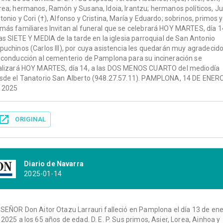
rea; hermanos, Ramón y Susana, Idoia, Irantzu; hermanos políticos, J
tonio y Cori (†), Alfonso y Cristina, María y Eduardo; sobrinos, primos y
más familiares Invitan al funeral que se celebrará HOY MARTES, día 1
las SIETE Y MEDIA de la tarde en la iglesia parroquial de San Antonio
puchinos (Carlos III), por cuya asistencia les quedarán muy agradecido
 conducción al cementerio de Pamplona para su incineración se
alizará HOY MARTES, día 14, a las DOS MENOS CUARTO del mediodía
sde el Tanatorio San Alberto (948.27.57.11). PAMPLONA, 14 DE ENER
 2025
ORIGINAL
Diario de Navarra
2025-01-14
 SEÑOR Don Aitor Otazu Larrauri falleció en Pamplona el día 13 de en
 2025 a los 65 años de edad. D. E. P. Sus primos, Asier, Lorea, Ainhoa y