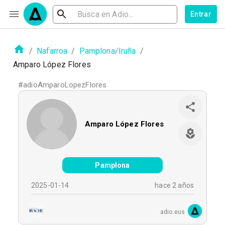
Entrar
/
Nafarroa
/
Pamplona/Iruña
/
Amparo López Flores
#
adioAmparoLopezFlores
Amparo López Flores
Pamplona
2025-01-14
hace 2 años
adio.eus