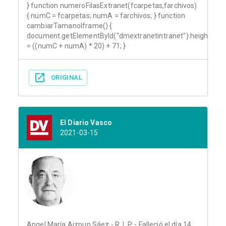
} function numeroFilasExtranet(fcarpetas,farchivos)
{ numC = fcarpetas; numA = farchivos; } function
cambiarTamanoIframe() {
document.getElementById("dmextranetintranet").height
= ((numC + numA) * 20) + 71; }
ORIGINAL
El Diario Vasco
2021-03-15
Angel María Aizpun Sáez - R. I. P. - Falleció el día 14