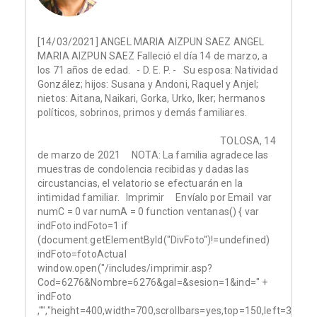
[14/03/2021] ANGEL MARIA AIZPUN SAEZ ANGEL
MARIA AIZPUN SAEZ Falleció el día 14 de marzo, a
los 71 años de edad. - D. E. P. - Su esposa: Natividad
González; hijos: Susana y Andoni, Raquel y Anjel;
nietos: Aitana, Naikari, Gorka, Urko, Iker; hermanos
políticos, sobrinos, primos y demás familiares.
TOLOSA, 14
de marzo de 2021 NOTA: La familia agradece las
muestras de condolencia recibidas y dadas las
circustancias, el velatorio se efectuarán en la
intimidad familiar. Imprimir Envíalo por Email var
numC = 0 var numA = 0 function ventanas() { var
indFoto indFoto=1 if
(document.getElementById("DivFoto")!=undefined)
indFoto=fotoActual
window.open("/includes/imprimir.asp?
Cod=6276&Nombre=6276&gal=&sesion=1&ind=" +
indFoto
,"","height=400,width=700,scrollbars=yes,top=150,left=300");