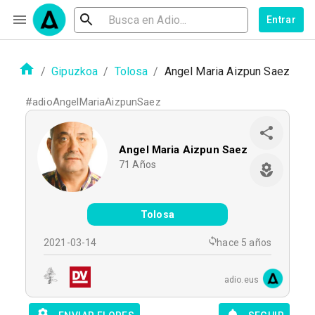
Entrar
/
Gipuzkoa
/
Tolosa
/
Angel Maria Aizpun Saez
#
adioAngelMariaAizpunSaez
Angel Maria Aizpun Saez
71
Años
Tolosa
2021-03-14
hace 5 años
adio.eus