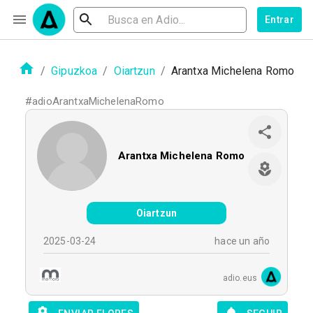
Entrar
/
Gipuzkoa
/
Oiartzun
/
Arantxa Michelena Romo
#
adioArantxaMichelenaRomo
Arantxa Michelena Romo
Oiartzun
2025-03-24
hace un año
adio.eus