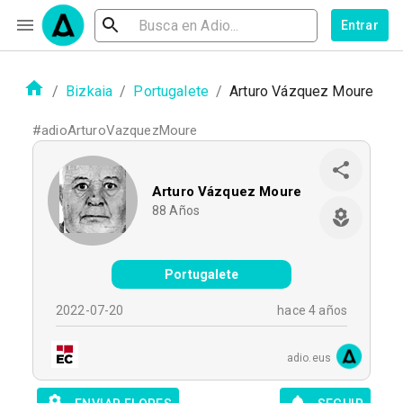
Entrar
/
Bizkaia
/
Portugalete
/
Arturo Vázquez Moure
#
adioArturoVazquezMoure
Arturo Vázquez Moure
88
Años
Portugalete
2022-07-20
hace 4 años
adio.eus