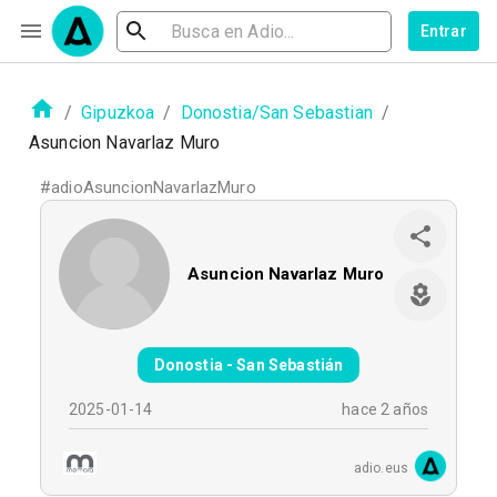
Entrar
/
Gipuzkoa
/
Donostia/San Sebastian
/
Asuncion Navarlaz Muro
#
adioAsuncionNavarlazMuro
Asuncion Navarlaz Muro
Donostia - San Sebastián
2025-01-14
hace 2 años
adio.eus