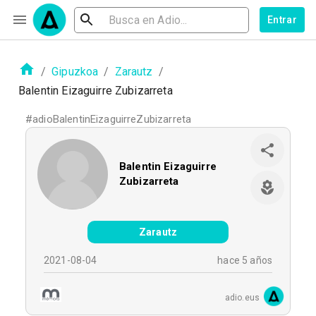
Entrar
/
Gipuzkoa
/
Zarautz
/
Balentin Eizaguirre Zubizarreta
#
adioBalentinEizaguirreZubizarreta
Balentin Eizaguirre
Zubizarreta
Zarautz
2021-08-04
hace 5 años
adio.eus