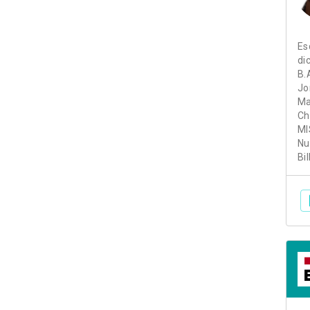
Es
di
B.
Jo
Ma
Ch
MI
Nu
Bi