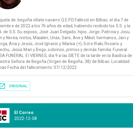
quela de: begoña villate navarro Q.E.P.D.Falleció en Bilbao, el día 7 de
ciembre de 2022 a los 76 años de edad, habiendo recibido los S.S. y la
A. de S.S. Su esposo, José Juan Delgado; hijos, Jorge; Patricia y Josu;
n y Nerea; nietos, Maialen, Unax, Sare, Ane y Mikel; hermanos, Javi y
rga; Ana y Jesús; José Ignacio y Marisa (+); Sol e Iñaki; Rosario y
echu; Jesús Mari y Bego; sobrinos, primos y demás familia. Funeral
SA FUNERAL: El VIERNES, día 9 a las SIETE de la tarde en la Basílica de
estra Señora de Begoña (Virgen de Begoña, 38) de Bilbao. Localidad:
lbao Fecha del fallecimiento: 07/12/2022
ORIGINAL
El Correo
2022-12-08