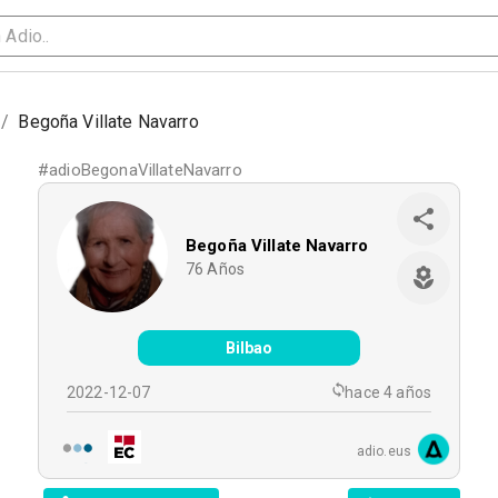
/
Begoña Villate Navarro
#
adioBegonaVillateNavarro
Begoña Villate Navarro
76
Años
Bilbao
2022-12-07
hace 4 años
adio.eus