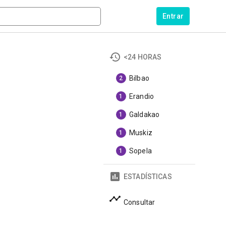
Entrar
<24 HORAS
Bilbao
2
Erandio
1
Galdakao
1
Muskiz
1
Sopela
1
ESTADÍSTICAS
Consultar