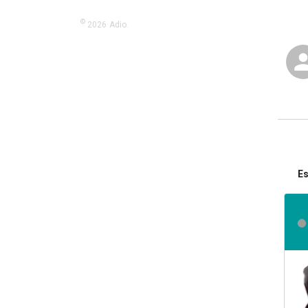
©
2026
Adio.
Es