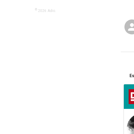
©
2026
Adio.
Es