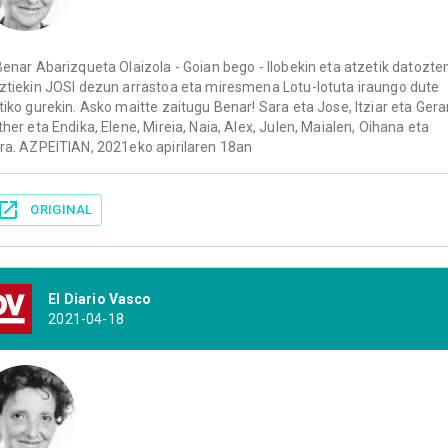
Benar Abarizqueta Olaizola - Goian bego - Ilobekin eta atzetik datozte
ztiekin JOSI dezun arrastoa eta miresmena Lotu-lotuta iraungo dute
tiko gurekin. Asko maitte zaitugu Benar! Sara eta Jose, Itziar eta Gerar
ther eta Endika, Elene, Mireia, Naia, Alex, Julen, Maialen, Oihana eta
ra. AZPEITIAN, 2021eko apirilaren 18an
ORIGINAL
El Diario Vasco
2021-04-18