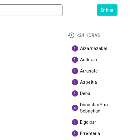
Entrar
<24 HORAS
Aizarnazabal
1
Andoain
1
Arrasate
1
Azpeitia
1
Deba
1
Donostia/San
4
Sebastian
Elgoibar
1
Errenteria
1