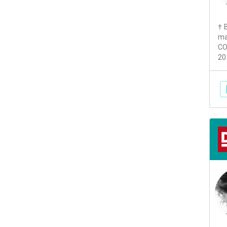
† 
ma
CO
20