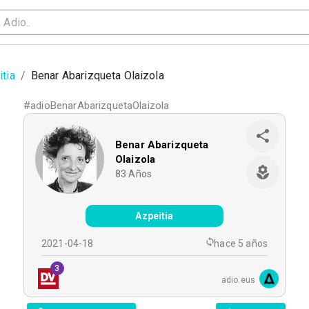
tia
/
Benar Abarizqueta Olaizola
#
adioBenarAbarizquetaOlaizola
Benar Abarizqueta
Olaizola
83
Años
Azpeitia
2021-04-18
hace 5 años
3
adio.eus