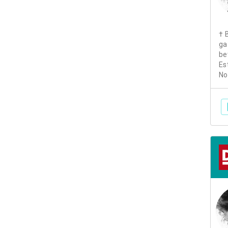
† 
ga
be
Es
No