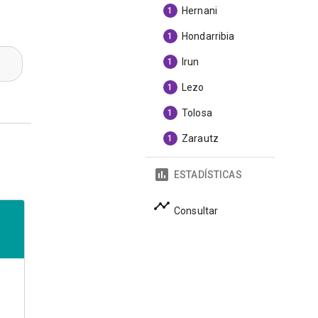
Hernani
1
Hondarribia
1
Irun
1
Lezo
1
Tolosa
1
Zarautz
1
ESTADÍSTICAS
Consultar