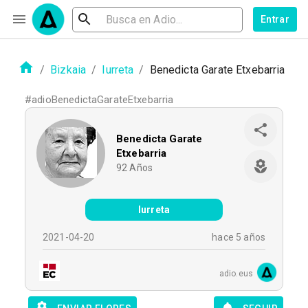
Entrar
/
Bizkaia
/
Iurreta
/
Benedicta Garate Etxebarria
#
adioBenedictaGarateEtxebarria
Benedicta Garate
Etxebarria
92
Años
Iurreta
2021-04-20
hace 5 años
adio.eus