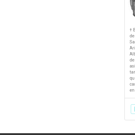
† 
de
Sa
Ar
Al
de
as
ta
qu
ca
en