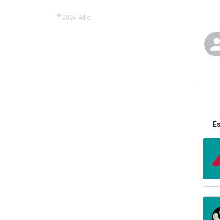
©
2026
Adio.
Es