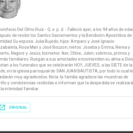
Bonifacio Del Olmo Ruiz - Q. e. p. d. - Falleció ayer, a los 94 años de eda
spués de recibir los Santos Sacramentos y la Bendición Apostólica de
ntidad Su esposa: Julia Bujedo; hijos: Amparo y José Ignacio
izabaleta, Rosa Mari y José Bouzon; nietos: Joseba y Emma, Nerea y
berto, Nagore y Jesús; biznietos: Iker, Chloe, Julen; sobrinos, primos y
más familiares. Ruegan a sus amistades encomienden su alma a Dios
istan a los funerales que se celebrarán HOY, JUEVES, a las SIETE de la
rde, en la iglesia parroquial de SAN JUAN BAUTISTA, por todo lo cual l
edarán muy agradecidos. Nota: la familia agradece las muestras de
riño y condolencias recibidas e informan que la despedida se realizar
 la intimidad familiar.
ORIGINAL