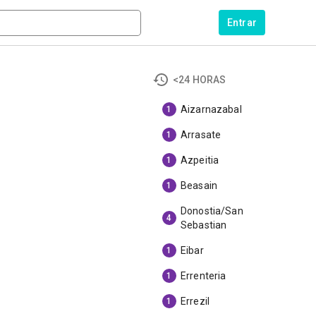
Entrar
<24 HORAS
Aizarnazabal
1
Arrasate
1
Azpeitia
1
Beasain
1
Donostia/San
4
Sebastian
Eibar
1
Errenteria
1
Errezil
1