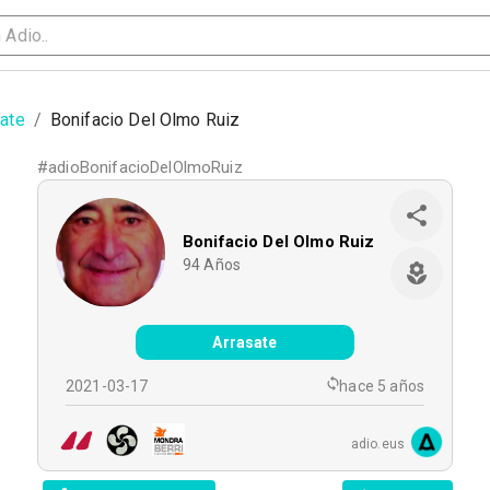
sate
/
Bonifacio Del Olmo Ruiz
#
adioBonifacioDelOlmoRuiz
Bonifacio Del Olmo Ruiz
94
Años
Arrasate
2021-03-17
hace 5 años
adio.eus