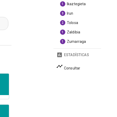
Ikaztegieta
1
Irun
3
Tolosa
2
Zaldibia
1
Zumarraga
1
ESTADÍSTICAS
Consultar