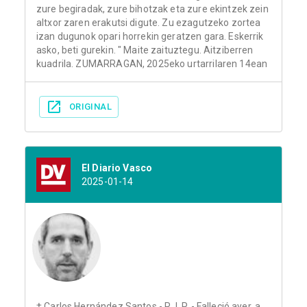
zure begiradak, zure bihotzak eta zure ekintzek zein
altxor zaren erakutsi digute. Zu ezagutzeko zortea
izan dugunok opari horrekin geratzen gara. Eskerrik
asko, beti gurekin. " Maite zaituztegu. Aitziberren
kuadrila. ZUMARRAGAN, 2025eko urtarrilaren 14ean
ORIGINAL
El Diario Vasco
2025-01-14
† Carlos Hernández Santos - R. I. P. - Falleció ayer, a