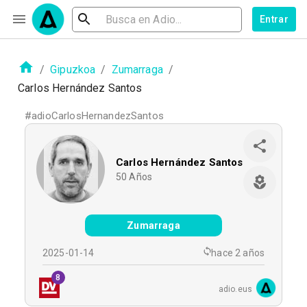
Entrar
/
Gipuzkoa
/
Zumarraga
/
Carlos Hernández Santos
#
adioCarlosHernandezSantos
Carlos Hernández Santos
50
Años
Zumarraga
2025-01-14
hace 2 años
8
adio.eus