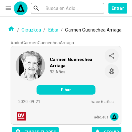
Entrar
/
Gipuzkoa
/
Eibar
/
Carmen Guenechea Arriaga
#
adioCarmenGuenecheaArriaga
Carmen Guenechea
Arriaga
93
Años
Eibar
2020-09-21
hace 6 años
adio.eus