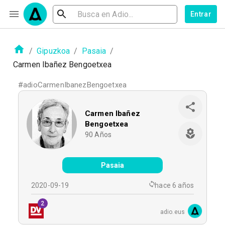
Entrar
/
Gipuzkoa
/
Pasaia
/
Carmen Ibañez Bengoetxea
#
adioCarmenIbanezBengoetxea
Carmen Ibañez
Bengoetxea
90
Años
Pasaia
2020-09-19
hace 6 años
2
adio.eus