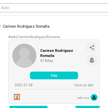
/
Carmen Rodríguez Romaña
#
adioCarmenRodriguezRomana
Carmen Rodríguez
Romaña
97
Años
Irún
2025-07-28
hace un año
adio.eus