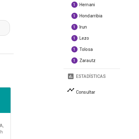
Hernani
1
Hondarribia
1
Irun
1
Lezo
1
Tolosa
1
Zarautz
1
ESTADÍSTICAS
Consultar
A,
0h