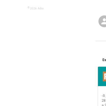
©
2026
Adio.
Es
-R
28
a 