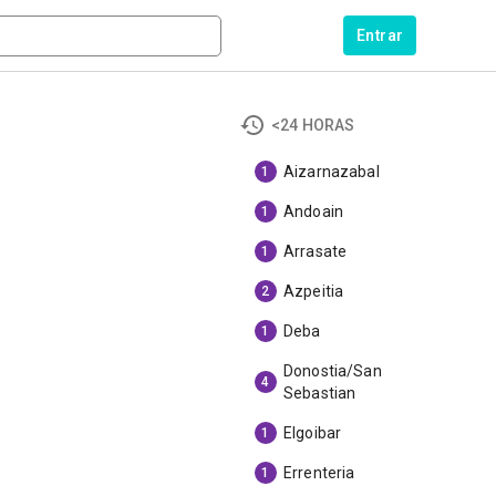
Entrar
<24 HORAS
Aizarnazabal
1
Andoain
1
Arrasate
1
Azpeitia
2
Deba
1
Donostia/San
4
Sebastian
Elgoibar
1
Errenteria
1