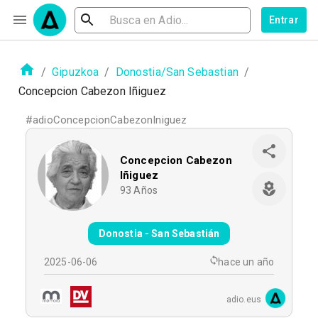
Entrar
/
Gipuzkoa
/
Donostia/San Sebastian
/
Concepcion Cabezon Iñiguez
#
adioConcepcionCabezonIniguez
Concepcion Cabezon
Iñiguez
93
Años
Donostia - San Sebastián
2025-06-06
hace un año
adio.eus