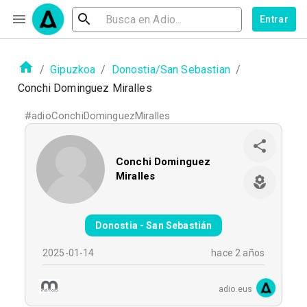
Entrar
/
Gipuzkoa
/
Donostia/San Sebastian
/
Conchi Dominguez Miralles
#
adioConchiDominguezMiralles
Conchi Dominguez
Miralles
Donostia - San Sebastián
2025-01-14
hace 2 años
adio.eus