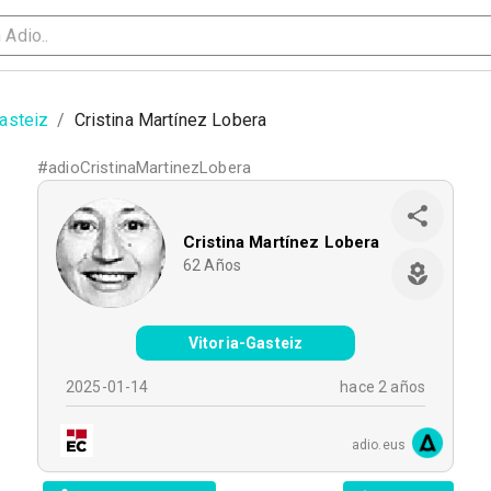
Gasteiz
/
Cristina Martínez Lobera
#
adioCristinaMartinezLobera
Cristina Martínez Lobera
62
Años
Vitoria-Gasteiz
2025-01-14
hace 2 años
adio.eus