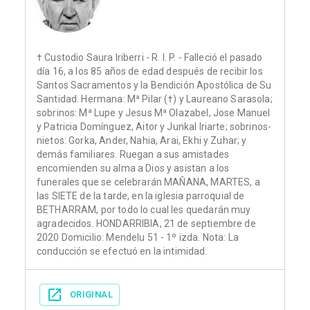
† Custodio Saura Iriberri - R. I. P. - Falleció el pasado
día 16, a los 85 años de edad después de recibir los
Santos Sacramentos y la Bendición Apostólica de Su
Santidad. Hermana: Mª Pilar (†) y Laureano Sarasola;
sobrinos: Mª Lupe y Jesus Mª Olazabel, Jose Manuel
y Patricia Domínguez, Aitor y Junkal Iriarte; sobrinos-
nietos: Gorka, Ander, Nahia, Arai, Ekhi y Zuhar; y
demás familiares. Ruegan a sus amistades
encomienden su alma a Dios y asistan a los
funerales que se celebrarán MAÑANA, MARTES, a
las SIETE de la tarde, en la iglesia parroquial de
BETHARRAM, por todo lo cual les quedarán muy
agradecidos. HONDARRIBIA, 21 de septiembre de
2020 Domicilio: Mendelu 51 - 1º izda. Nota: La
conducción se efectuó en la intimidad.
ORIGINAL