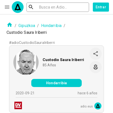
Entrar
/
Gipuzkoa
/
Hondarribia
/
Custodio Saura Iriberri
#
adioCustodioSauraIriberri
Custodio Saura Iriberri
85
Años
Hondarribia
2020-09-21
hace 6 años
adio.eus