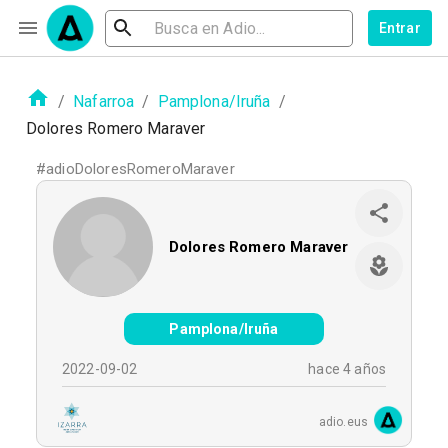
Entrar
/
Nafarroa
/
Pamplona/Iruña
/
Dolores Romero Maraver
#
adioDoloresRomeroMaraver
Dolores Romero Maraver
Pamplona/Iruña
2022-09-02
hace 4 años
adio.eus