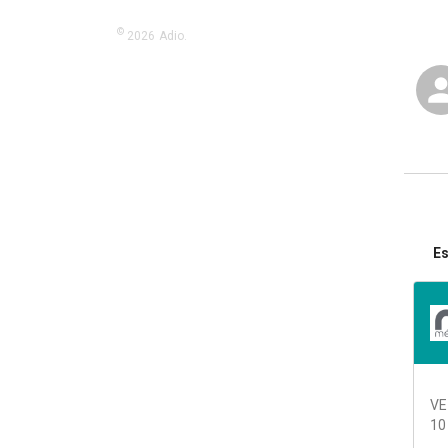
©
2026
Adio.
Es
VE
10