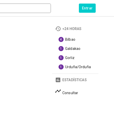
Entrar
<24 HORAS
Bilbao
4
Galdakao
1
Gorliz
1
Urduña/Orduña
1
ESTADÍSTICAS
Consultar