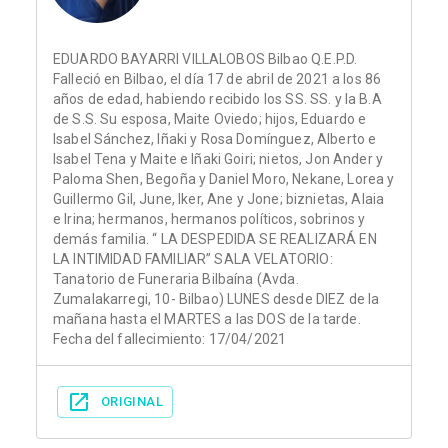
EDUARDO BAYARRI VILLALOBOS Bilbao Q.E.P.D.
Falleció en Bilbao, el día 17 de abril de 2021 a los 86
años de edad, habiendo recibido los SS. SS. y la B.A
de S.S. Su esposa, Maite Oviedo; hijos, Eduardo e
Isabel Sánchez, Iñaki y Rosa Domínguez, Alberto e
Isabel Tena y Maite e Iñaki Goiri; nietos, Jon Ander y
Paloma Shen, Begoña y Daniel Moro, Nekane, Lorea y
Guillermo Gil, June, Iker, Ane y Jone; biznietas, Alaia
e Irina; hermanos, hermanos políticos, sobrinos y
demás familia. “ LA DESPEDIDA SE REALIZARÁ EN
LA INTIMIDAD FAMILIAR” SALA VELATORIO:
Tanatorio de Funeraria Bilbaína (Avda.
Zumalakarregi, 10- Bilbao) LUNES desde DIEZ de la
mañana hasta el MARTES a las DOS de la tarde.
Fecha del fallecimiento: 17/04/2021
ORIGINAL