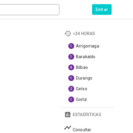
Entrar
<24 HORAS
Arrigorriaga
1
Barakaldo
1
Bilbao
4
Durango
1
Getxo
2
Gorliz
1
ESTADÍSTICAS
Consultar