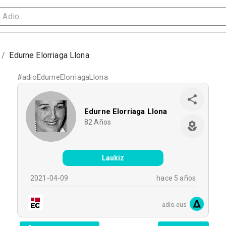
/
Edurne Elorriaga Llona
#
adioEdurneElorriagaLlona
Edurne Elorriaga Llona
82
Años
Laukiz
2021-04-09
hace 5 años
adio.eus