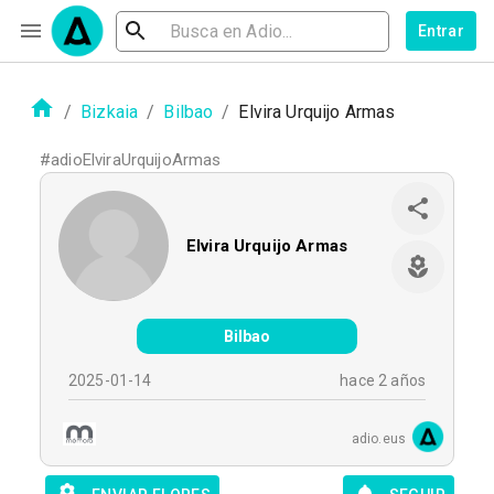
Entrar
/
Bizkaia
/
Bilbao
/
Elvira Urquijo Armas
#
adioElviraUrquijoArmas
Elvira Urquijo Armas
Bilbao
2025-01-14
hace 2 años
adio.eus