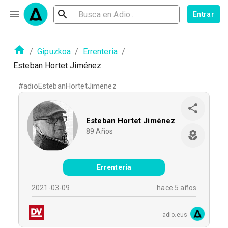
Entrar
/
Gipuzkoa
/
Errenteria
/
Esteban Hortet Jiménez
#
adioEstebanHortetJimenez
Esteban Hortet Jiménez
89
Años
Errenteria
2021-03-09
hace 5 años
adio.eus