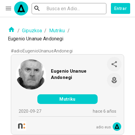
Entrar
/
Gipuzkoa
/
Mutriku
/
Eugenio Unanue Andonegi
#
adioEugenioUnanueAndonegi
Eugenio Unanue
Andonegi
Mutriku
2020-09-27
hace 6 años
adio.eus