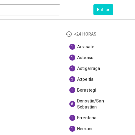
Entrar
<24 HORAS
Arrasate
1
Asteasu
1
Astigarraga
1
Azpeitia
2
Berastegi
1
Donostia/San
8
Sebastian
Errenteria
1
Hernani
1