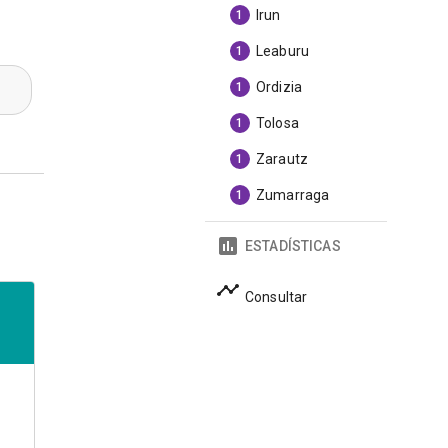
Irun
1
Leaburu
1
Ordizia
1
Tolosa
1
Zarautz
1
Zumarraga
1
ESTADÍSTICAS
Consultar