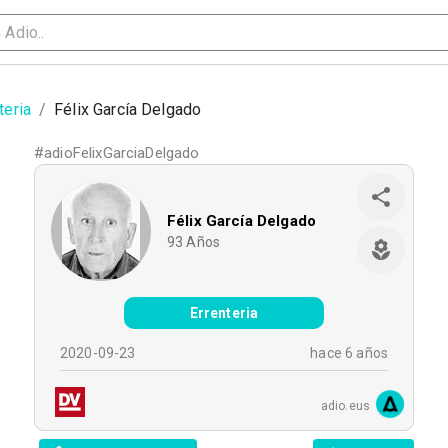
teria
/
Félix García Delgado
#
adioFelixGarciaDelgado
Félix García Delgado
93
Años
Errenteria
2020-09-23
hace 6 años
adio.eus