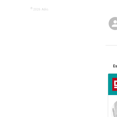
©
2026
Adio.
Es