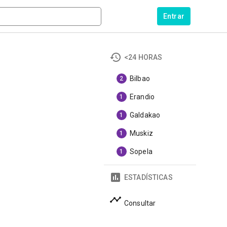
Entrar
<24 HORAS
Bilbao
2
Erandio
1
Galdakao
1
Muskiz
1
Sopela
1
ESTADÍSTICAS
Consultar